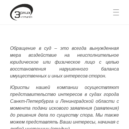
ГЛАВНАЯ
Юридическая фирма Эрлих-Групп
Юридические услуги корпоративным и частным клиентам
Обращение в суд – это всегда вынужденная
мера воздействие на неисполнительное
НОВОСТИ И ПУБЛИКАЦИИ
юридическое или физическое лицо с целью
восстановления нарушенного баланса
имущественных и иных интересов сторон.
ЮРИДИЧЕСКИЕ УСЛУГИ
Юристы нашей компании осуществляют
представительство интересов в судах города
Санкт-Петербурга и Ленинградской области с
АБОНЕНТСКОЕ ЮРИДИЧЕСКОЕ ОБСЛУЖИВАНИЕ
КОНТАКТЫ
момента подачи искового заявления (заявления)
до решения дела по существу спора. Мы также
ДОГОВОРНОЕ ПРАВО
можем представлять Ваши интересы, начиная с
любой инстанции (стадии).