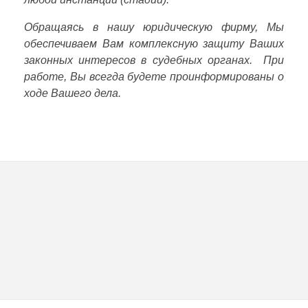
СТОИМОСТЬ УСЛУГ
КОРПОРАТИВНОЕ ПРАВО, СЛИЯНИЯ И
ПОГЛОЩЕНИЯ
Обращаясь в нашу юридическую фирму, Мы
НАЛОГИ
обеспечиваем Вам комплексную защиту Ваших
законных интересов в судебных органах. При
НЕДВИЖИМОСТЬ И СТРОИТЕЛЬСТВО
работе, Вы всегда будете проинформированы о
ходе Вашего дела.
ПИСЬМЕННЫЕ И УСТНЫЕ ЮРИДИЧЕСКИЕ
КОНСУЛЬТАЦИИ
ПРАВОВЫЕ ЗАКЛЮЧЕНИЯ
РЕСТРУКТУРИЗАЦИЯ И БАНКРОТСТВО
СУДЕБНАЯ ЗАЩИТА ПРАВ И ЗАКОННЫХ ИНТЕРЕСОВ